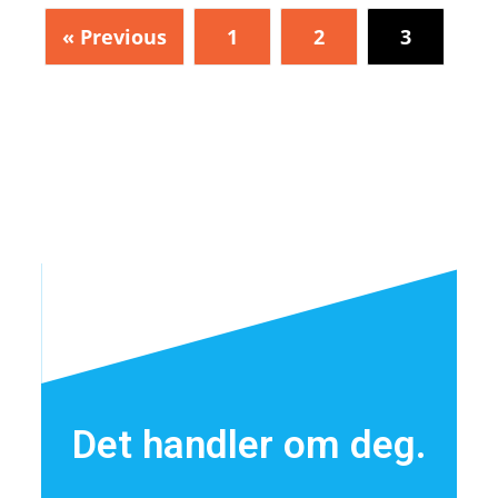
« Previous
1
2
3
Det handler om deg.