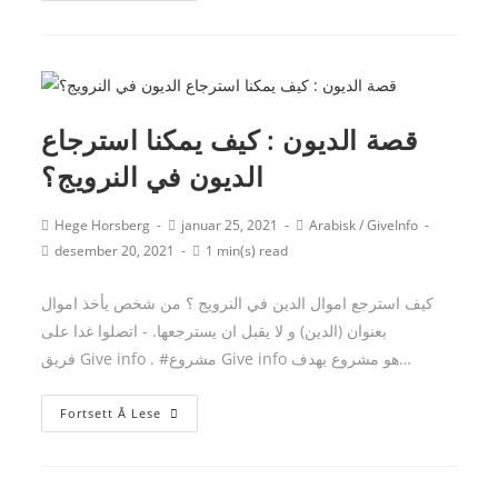
اسبوع
من
شراء
سيارة
في
قصة الديون : كيف يمكنا استرجاع
اوسلو
الديون في النرويج؟
–
يتورط
Post
Post
Post
Hege Horsberg
januar 25, 2021
Arabisk
/
GiveInfo
بدفع
author:
published:
category:
Post
Reading
desember 20, 2021
1 min(s) read
بملغ
last
time:
60,000
modified:
كيف استرجع اموال الدين في النرويج ؟ من شخص يأخذ اموال
كرونة
بعنوان (الدين) و لا يقبل ان يسترجعها. - اتصلوا غدا على
.
فريق Give info . #مشروع Give info هو مشروع يهدف…
قصة
Fortsett Å Lese
الديون
:
كيف