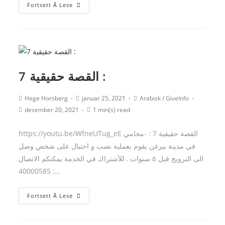
القصة
Fortsett Å Lese
حقيقية
6
:
القصة حقيقية 7 :
Post
Post
Post
Hege Horsberg
januar 25, 2021
Arabisk
/
GiveInfo
author:
published:
category:
Post
Reading
desember 20, 2021
1 min(s) read
last
time:
modified:
https://youtu.be/WfneUTug_eE القصة حقيقية 7 : -محامي
في مدينة بيرغن يقوم بعملية نصب و احتيال على شخص وصل
الى النرويج قبل ٥ سنوات . للأشتراك في الخدمة يمكنكم الاتصال
: 40000585…
القصة
Fortsett Å Lese
حقيقية
7