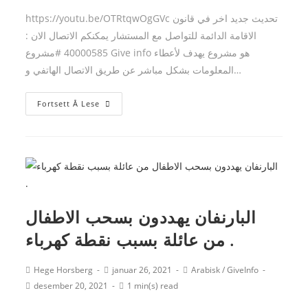
modified:
https://youtu.be/OTRtqwOgGVc تحديث جديد اخر في قانون
الاقامة الدائمة للتواصل مع المستشار يمكنكم الاتصال الان :
40000585 #مشروع Give info هو مشروع يهدف لأعطاء
المعلومات بشكل مباشر عن طريق الاتصال الهاتفي و…
تحديث
Fortsett Å Lese
جديد
اخر
في
قانون
الاقامة
الدائمة.
البارنفان يهددون بسحب الاطفال
من عائلة بسبب نقطة كهرباء .
Post
Post
Post
Hege Horsberg
januar 26, 2021
Arabisk
/
GiveInfo
author:
published:
category:
Post
Reading
desember 20, 2021
1 min(s) read
last
time:
modified: