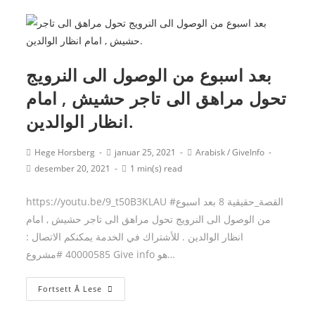
:
بعد اسبوع من الوصول الى النرويج
تحول مراهق الى تاجر حشيش , امام
انظار الوالدين.
Post
Post
Post
Hege Horsberg
januar 25, 2021
Arabisk
/
GiveInfo
author:
published:
category:
Post
Reading
desember 20, 2021
1 min(s) read
last
time:
modified:
https://youtu.be/9_t50B3KLAU #القصة_حقيقية 8 بعد اسبوع
من الوصول الى النرويج تحول مراهق الى تاجر حشيش , امام
انظار الوالدين . للأشتراك في الخدمة يمكنكم الاتصال :
40000585 #مشروع Give info هو…
بعد
Fortsett Å Lese
اسبوع