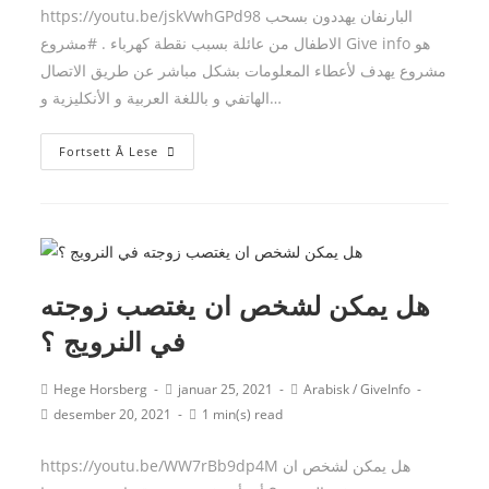
https://youtu.be/jskVwhGPd98 البارنفان يهددون بسحب
الاطفال من عائلة بسبب نقطة كهرباء . #مشروع Give info هو
مشروع يهدف لأعطاء المعلومات بشكل مباشر عن طريق الاتصال
الهاتفي و باللغة العربية و الأنكليزية و…
البارنفان
Fortsett Å Lese
يهددون
بسحب
الاطفال
من
عائلة
هل يمكن لشخص ان يغتصب زوجته
بسبب
في النرويج ؟
نقطة
كهرباء
Post
Post
Post
Hege Horsberg
januar 25, 2021
Arabisk
/
GiveInfo
.
author:
published:
category:
Post
Reading
desember 20, 2021
1 min(s) read
last
time:
modified:
https://youtu.be/WW7rBb9dp4M هل يمكن لشخص ان