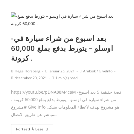
من
الوصول
الى
النرويج
تحول
-بعد اسبوع من شراء سيارة في
مراهق
اوسلو – يتورط بدفع بملغ 60,000
الى
تاجر
كرونة .
حشيش
,
Post
Post
Post
Hege Horsberg
januar 25, 2021
Arabisk
/
GiveInfo
author:
published:
category:
امام
Post
Reading
desember 20, 2021
1 min(s) read
last
time:
انظار
modified:
الوالدين.
https://youtu.be/pDNA88M4caM -قصة حقيقية 5 بعد اسبوع
من شراء سيارة في اوسلو - يتورط بدفع بملغ 60,000 كرونة .
#مشروع Give info هو مشروع يهدف لأعطاء المعلومات بشكل
مباشر عن طريق الاتصال…
-بعد
Fortsett Å Lese