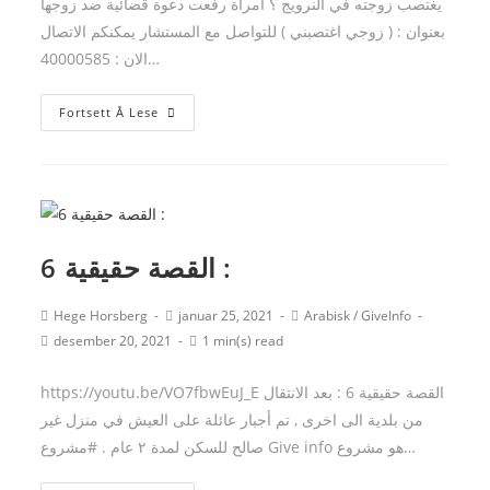
يغتصب زوجته في النرويج ؟ أمرأة رفعت دعوة قضائية ضد زوجها
بعنوان : ( زوجي اغتصبني ) للتواصل مع المستشار يمكنكم الاتصال
الان : 40000585…
هل
Fortsett Å Lese
يمكن
لشخص
ان
يغتصب
زوجته
القصة حقيقية 6 :
في
النرويج
Post
Post
Post
Hege Horsberg
januar 25, 2021
Arabisk
/
GiveInfo
؟
author:
published:
category:
Post
Reading
desember 20, 2021
1 min(s) read
last
time:
modified:
https://youtu.be/VO7fbwEuJ_E القصة حقيقية 6 : بعد الانتقال
من بلدية الى اخرى , تم أجبار عائلة على العيش في منزل غير
صالح للسكن لمدة ٢ عام . #مشروع Give info هو مشروع…