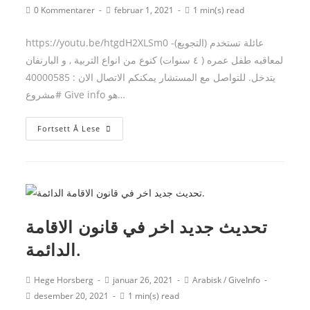
author:
published:
category:
Post
Post
Reading
0 Kommentarer
februar 1, 2021
1 min(s) read
comments:
last
time:
modified:
https://youtu.be/htgdH2XLSm0 -عائلة تستخدم (التجويع)
لمعاقبه طفل عمره ( ٤ سنوات) كنوع من انواع التربية , و البارنفان
يتدخل. للتواصل مع المستشار يمكنكم الاتصال الان : 40000585
#مشروع Give info هو…
عائلة
Fortsett Å Lese
تستخدم
(التجويع)
لمعاقبة
طفل.
تحديث جديد اخر في قانون الاقامة
الدائمة.
Post
Post
Post
Hege Horsberg
januar 26, 2021
Arabisk
/
GiveInfo
author:
published:
category:
Post
Reading
desember 20, 2021
1 min(s) read
last
time: