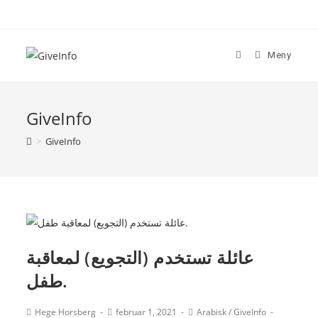
Skip
to
content
Meny
GiveInfo
>
GiveInfo
عائلة تستخدم (التجويع) لمعاقبة
طفل.
Post
Post
Post
Hege Horsberg
februar 1, 2021
Arabisk
/
GiveInfo