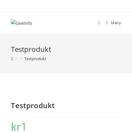
Skip
to
content
Meny
Testprodukt
>
>
Testprodukt
Testprodukt
kr
1